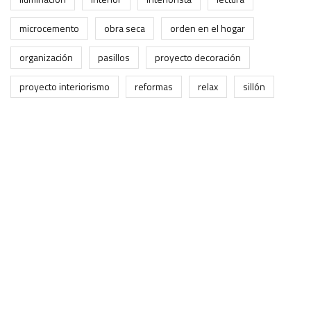
microcemento
obra seca
orden en el hogar
organización
pasillos
proyecto decoración
proyecto interiorismo
reformas
relax
sillón