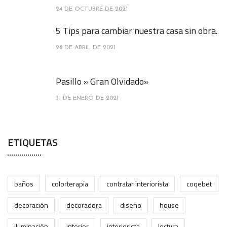
24 DE OCTUBRE DE 2021
5 Tips para cambiar nuestra casa sin obra.
28 DE ABRIL DE 2021
Pasillo » Gran Olvidado»
31 DE ENERO DE 2021
ETIQUETAS
baños
colorterapia
contratar interiorista
coqebet
decoración
decoradora
diseño
house
iluminación
interior
interiorista
lectura